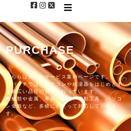
PURCHASE
こちらは当社のサービス案内ページです。
アパッチでは、エアコンや給湯器をはじめとす
る幅広い品目の買取を行っています。
機械類や金属、車両、家電、電動工具、パソコ
ン全般など、多岐にわたって対応しておりま
す。